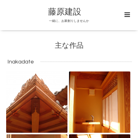
藤原建設
一緒に、お家創りしませんか
主な作品
Inakadate