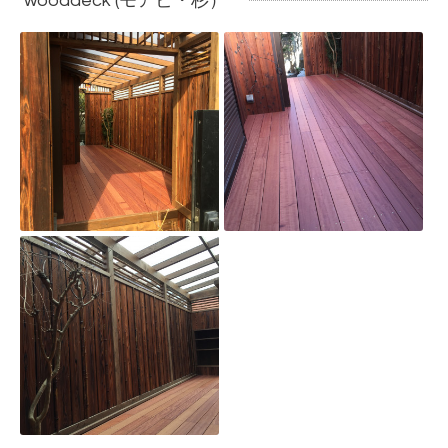
wooddeck (モアビ・杉）